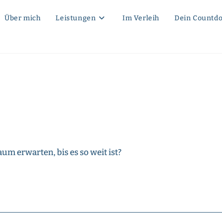
Über mich
Leistungen
Im Verleih
Dein Countd
um erwarten, bis es so weit ist?